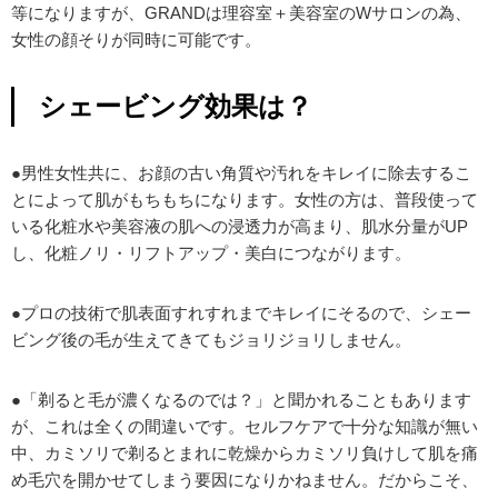
等になりますが、GRANDは理容室＋美容室のWサロンの為、
女性の顔そりが同時に可能です。
シェービング効果は？
●男性女性共に、お顔の古い角質や汚れをキレイに除去するこ
とによって肌がもちもちになります。女性の方は、普段使って
いる化粧水や美容液の肌への浸透力が高まり、肌水分量がUP
し、化粧ノリ・リフトアップ・美白につながります。
●プロの技術で肌表面すれすれまでキレイにそるので、シェー
ビング後の毛が生えてきてもジョリジョリしません。
●「剃ると毛が濃くなるのでは？」と聞かれることもあります
が、これは全くの間違いです。セルフケアで十分な知識が無い
中、カミソリで剃るとまれに乾燥からカミソリ負けして肌を痛
め毛穴を開かせてしまう要因になりかねません。だからこそ、