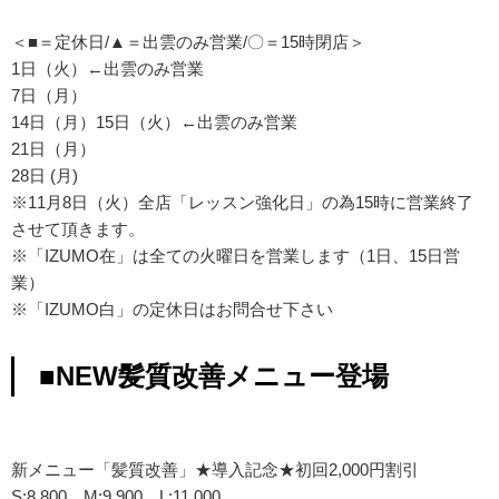
＜■＝定休日/▲＝出雲のみ営業/〇＝15時閉店＞
1日（火）←出雲のみ営業
7日（月）
14日（月）15日（火）←出雲のみ営業
21日（月）
28日 (月)
※11月8日（火）全店「レッスン強化日」の為15時に営業終了
させて頂きます。
※「IZUMO在」は全ての火曜日を営業します（1日、15日営
業）
※「IZUMO白」の定休日はお問合せ下さい
■NEW髪質改善メニュー登場
新メニュー「髪質改善」★導入記念★初回2,000円割引
S:8,800 M:9,900 L:11,000