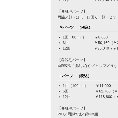
【各脱毛パーツ】
両脇／顔（ほほ・口回り・額・ヒゲ
Mパーツ （税込）
1回（80min） ￥8,800
6回 ￥50,160（￥2,
12回 ￥95,040（￥10
【各脱毛パーツ】
両腕&指／胸&おなか／ヒップ／うな
Lパーツ （税込）
1回（100min） ￥11,000
6回 ￥62,700（￥3,
12回 ￥118,800（￥1
【各脱毛パーツ】
VIO／両脚&指／背中&腰