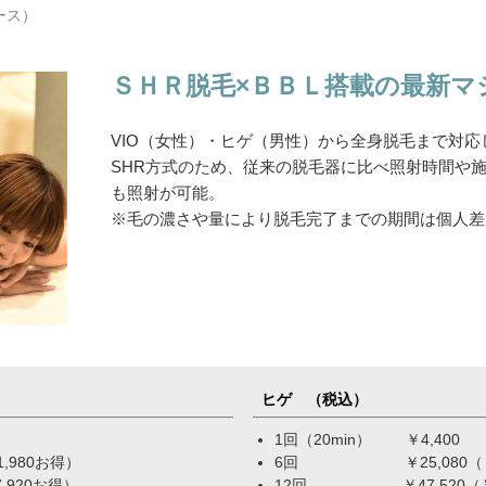
ース）
ＳＨＲ脱毛×ＢＢＬ搭載の最新マ
VIO（女性）・ヒゲ（男性）から全身脱毛まで対応
SHR方式のため、従来の脱毛器に比べ照射時間や
も照射が可能。
※毛の濃さや量により脱毛完了までの期間は個人差
ヒゲ （税込）
1回（20min） ￥4,400
980お得）
6回 ￥25,080（￥1
920お得）
12回 ￥47,520（￥5