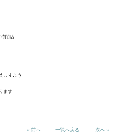
7時閉店
えますよう
おります
« 前へ
一覧へ戻る
次へ »