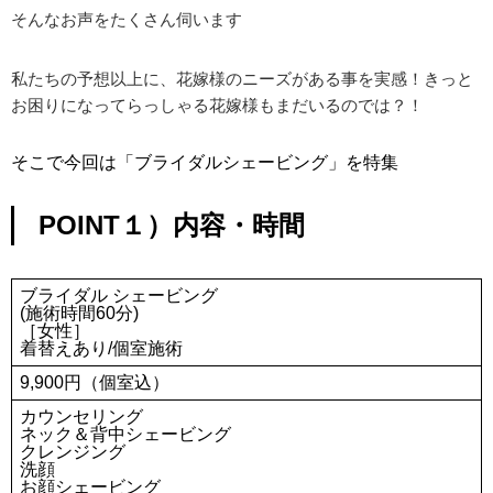
そんなお声をたくさん伺います
私たちの予想以上に、花嫁様のニーズがある事を実感！きっと
お困りになってらっしゃる花嫁様もまだいるのでは？！
そこで今回は「ブライダルシェービング」を特集
POINT１）内容・時間
ブライダル シェービング
(施術時間60分)
［女性］
着替えあり/個室施術
9,900円（個室込）
カウンセリング
ネック＆背中シェービング
クレンジング
洗顔
お顔シェービング