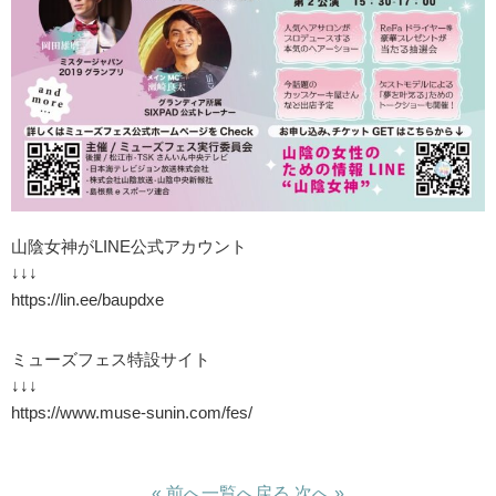
山陰女神がLINE公式アカウント
↓↓↓
https://lin.ee/baupdxe
ミューズフェス特設サイト
↓↓↓
https://www.muse-sunin.com/fes/
« 前へ
一覧へ戻る
次へ »